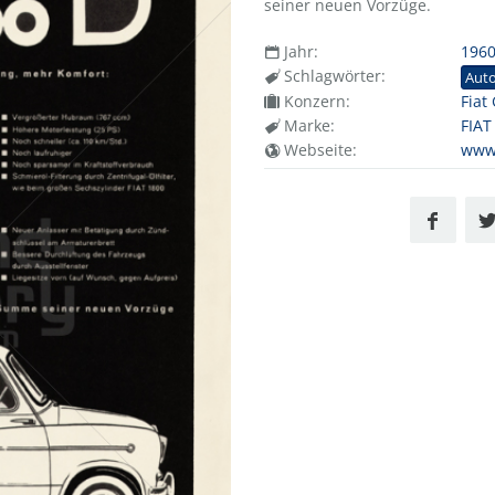
seiner neuen Vorzüge.
Jahr:
196
Schlagwörter:
Aut
Konzern:
Fiat
Marke:
FIAT
Webseite:
www