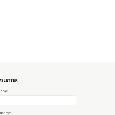
SLETTER
name
hname