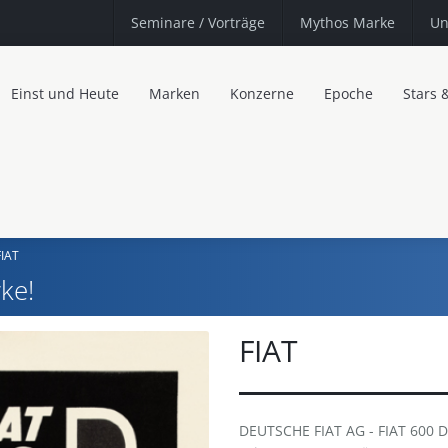
Seminare
/ Vorträge
Mythos Marke
Un
Einst und Heute
Marken
Konzerne
Epoche
Stars 
FIAT
ke!
FIAT
DEUTSCHE FIAT AG - FIAT 600 