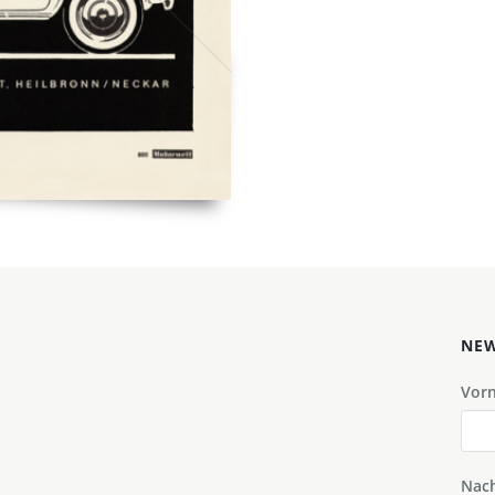
NEW
Vor
Nac