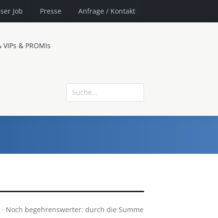
ser Job
Presse
Anfrage
/ Kontakt
& VIPs & PROMIs
D · Noch begehrenswerter: durch die Summe