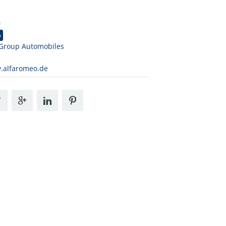
0
o
 Group Automobiles
.alfaromeo.de