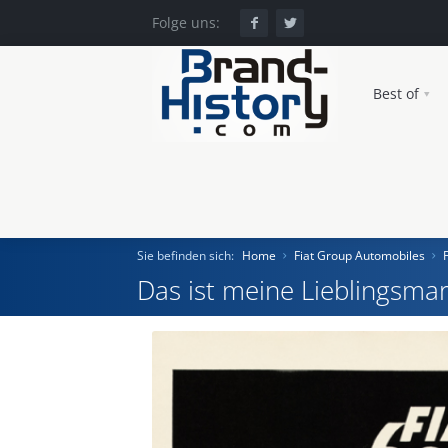
Folge uns:
Best of
Sie befinden sich:
Home
Fiat Group Automobiles
Das ist meine Lieblingsmar
Home
Einst und Heute
Marken