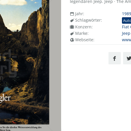
legendären Jeep. Jeep · The A
Jahr:
198
Schlagwörter:
Aut
Konzern:
Fiat
Marke:
Jeep
Webseite:
www