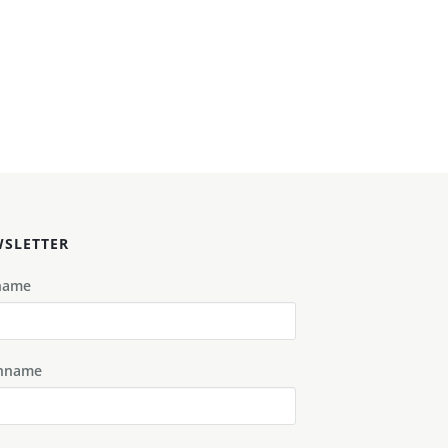
SLETTER
name
hname