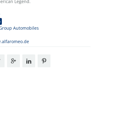
merican Legend.
9
o
 Group Automobiles
.alfaromeo.de