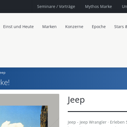
Seminare
/ Vorträge
Mythos Marke
Un
Einst und Heute
Marken
Konzerne
Epoche
Stars 
Jeep
ke!
Jeep
Jeep - Jeep Wrangler · Erleben 