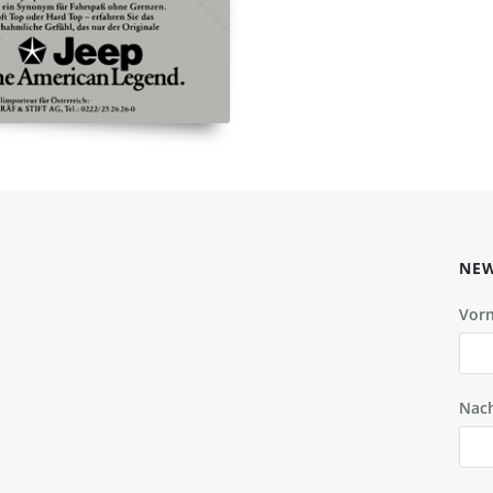
NEW
Vor
Nac