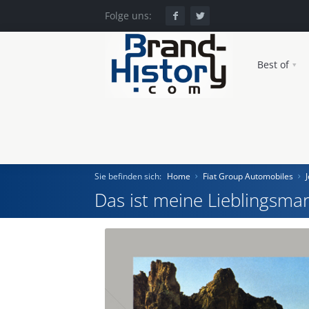
Folge uns:
Best of
Sie befinden sich:
Home
Fiat Group Automobiles
Das ist meine Lieblingsmar
Home
Einst und Heute
Marken