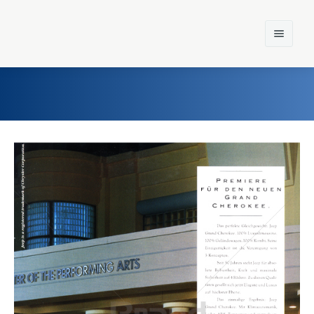
Home
Einst und Heute
Marken
Konzerne
Epoche