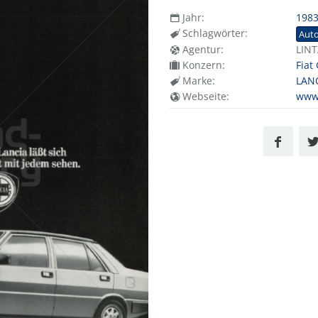
Jahr:
198
Schlagwörter:
Aut
Agentur:
LIN
Konzern:
Fiat
Marke:
LAN
Webseite:
www