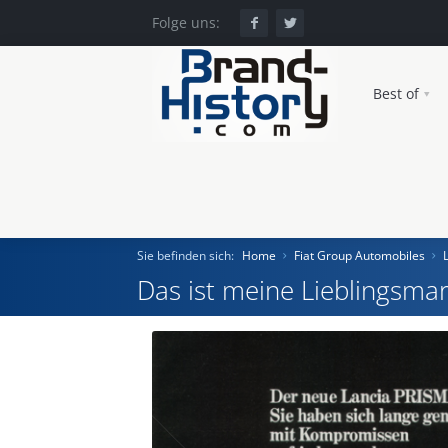
Folge uns:
Best of
Sie befinden sich:
Home
Fiat Group Automobiles
Das ist meine Lieblingsmar
Home
Einst und Heute
Marken