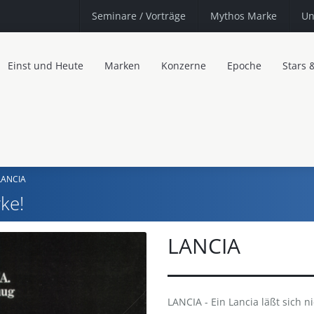
Seminare
/ Vorträge
Mythos Marke
Un
Einst und Heute
Marken
Konzerne
Epoche
Stars 
LANCIA
ke!
LANCIA
LANCIA - Ein Lancia läßt sich n