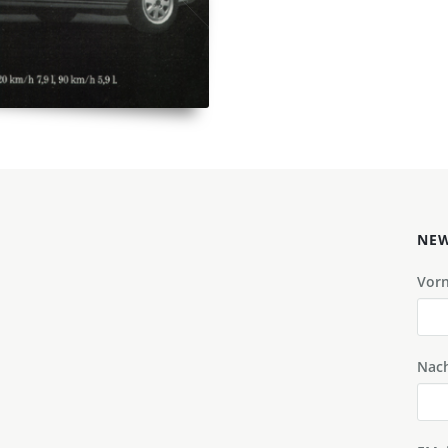
NEW
Vor
Nac