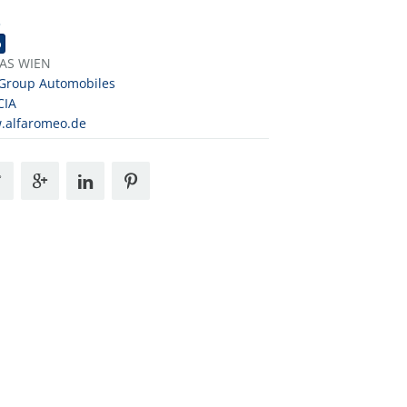
3
o
TAS WIEN
 Group Automobiles
CIA
.alfaromeo.de