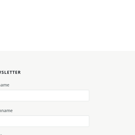
SLETTER
name
hname