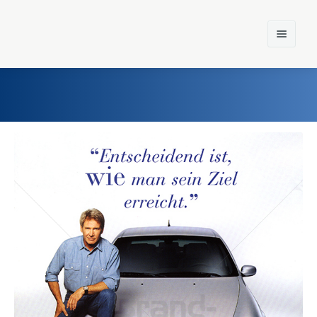
Home
Einst und Heute
Marken
Konzerne
Epoche