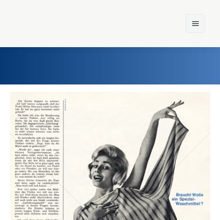
Home
Einst und Heute
Marken
Konzerne
Epoche