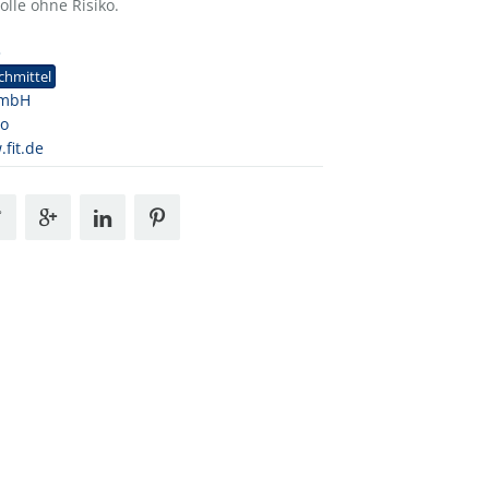
olle ohne Risiko.
3
chmittel
GmbH
so
fit.de