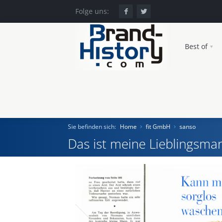
Folge uns:
Best of
Sie befinden sich:
Home
fit GmbH
sanso
Das ist meine Lieblingsmar
Home
Einst und Heute
Marken