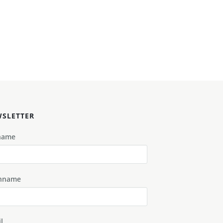
SLETTER
name
hname
l