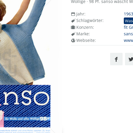
Wollige · 98 Pf. sanso wäscht W
Jahr:
196
Schlagwörter:
Was
Konzern:
fit 
Marke:
san
Webseite:
www.