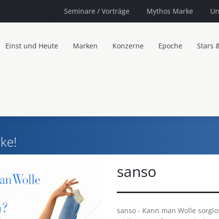
Seminare
/ Vorträge
Mythos Marke
Un
Einst und Heute
Marken
Konzerne
Epoche
Stars 
ke!
sanso
sanso - Kann man Wolle sorglos