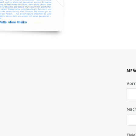
NEW
Vor
Nac
EMai