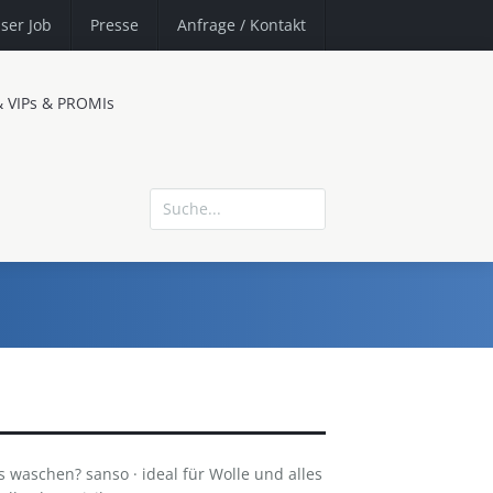
ser Job
Presse
Anfrage
/ Kontakt
& VIPs & PROMIs
 waschen? sanso · ideal für Wolle und alles