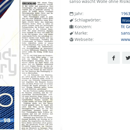
sanso wäscht Wolle ohne Risik
Jahr:
196
Schlagwörter:
Was
Konzern:
fit 
Marke:
san
Webseite:
www.