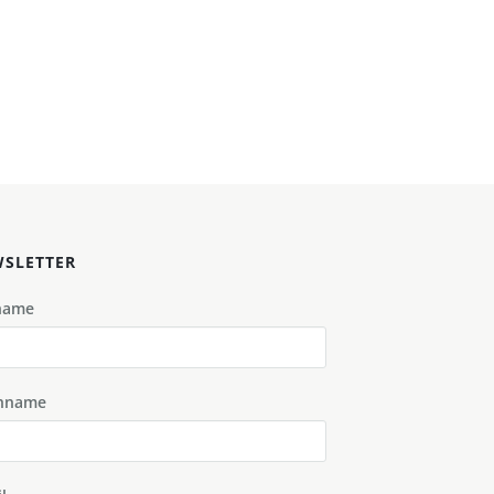
SLETTER
name
hname