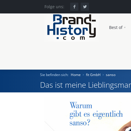
Folge uns:
Best of
Sie befinden sich:
Home
fit GmbH
sanso
Das ist meine Lieblingsmar
Home
Einst und Heute
Marken