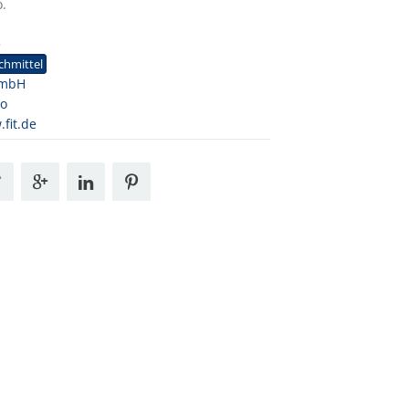
o.
3
chmittel
GmbH
so
fit.de