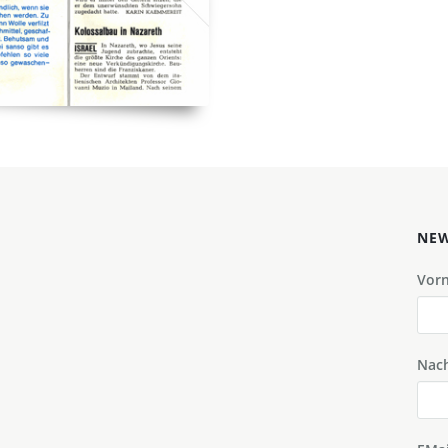
NEW
Vor
Nac