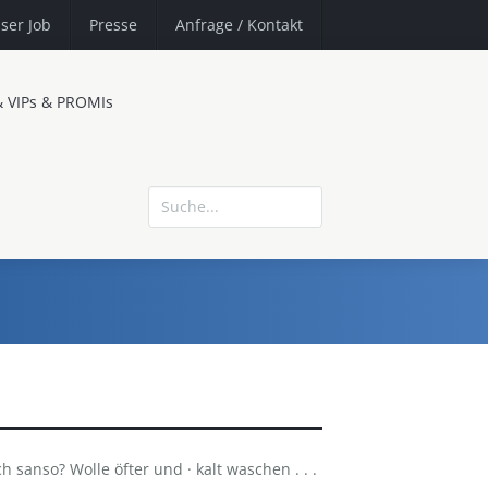
ser Job
Presse
Anfrage
/ Kontakt
& VIPs & PROMIs
h sanso? Wolle öfter und · kalt waschen . . .