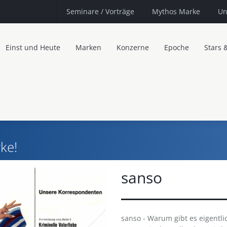
Seminare
/ Vorträge
Mythos Marke
Un
Einst und Heute
Marken
Konzerne
Epoche
Stars 
ke!
sanso
sanso - Warum gibt es eigentlic