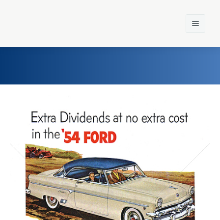
Home
Einst und Heute
Marken
Konzerne
Epoche