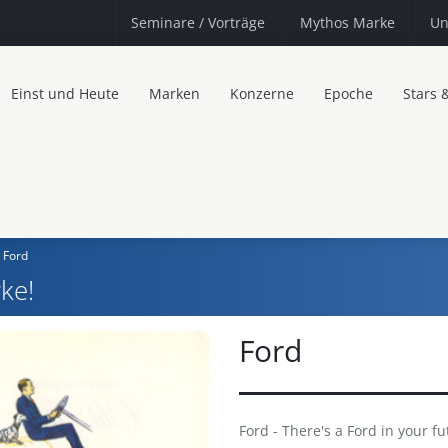
Seminare
/ Vorträge
Mythos Marke
Un
Einst und Heute
Marken
Konzerne
Epoche
Stars 
Ford
ke!
Ford
Ford - There's a Ford in your fu