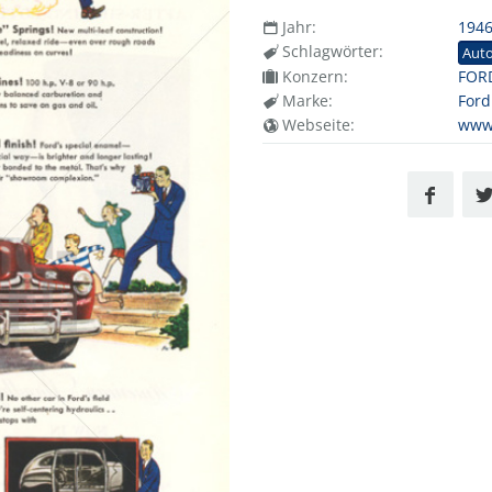
Jahr:
194
Schlagwörter:
Aut
Konzern:
FOR
Marke:
Ford
Webseite:
www.