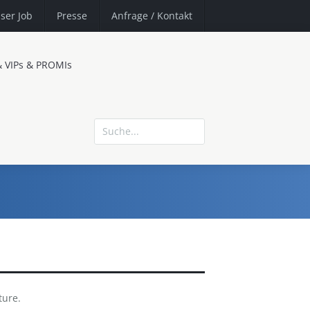
ser Job
Presse
Anfrage
/ Kontakt
& VIPs & PROMIs
ture.