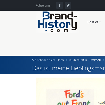
Folge uns:
Best of
Sie befinden sich:
Home
FORD MOTOR COMPANY
Das ist meine Lieblingsmar
Home
Einst und Heute
Marken