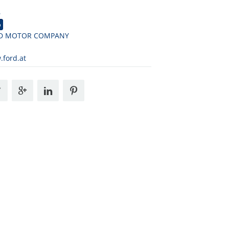
6
o
D MOTOR COMPANY
ford.at