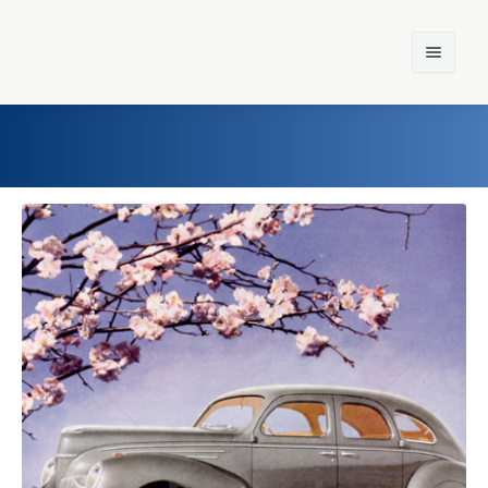
Home
Einst und Heute
Marken
Konzerne
Epoche