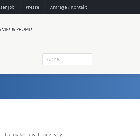
ser Job
Presse
Anfrage
/ Kontakt
& VIPs & PROMIs
 that makes any driving easy.