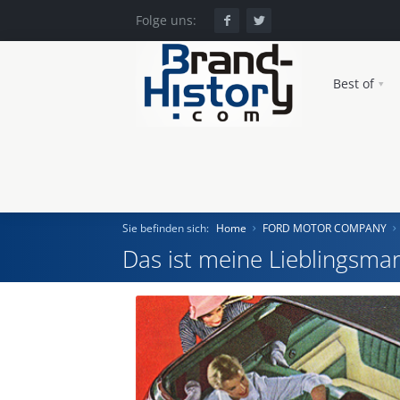
Folge uns:
Best of
Sie befinden sich:
Home
FORD MOTOR COMPANY
Das ist meine Lieblingsmar
Home
Einst und Heute
Marken