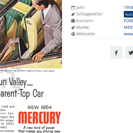
Jahr:
195
Schlagwörter:
Aut
Konzern:
FOR
Marke:
MER
Webseite:
www.