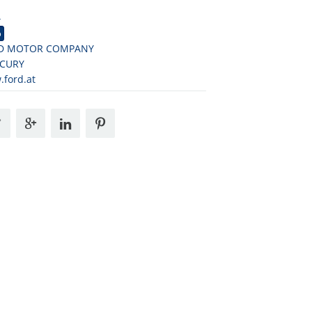
4
o
D MOTOR COMPANY
CURY
ford.at