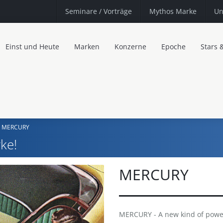
Seminare
/ Vorträge
Mythos Marke
Un
Einst und Heute
Marken
Konzerne
Epoche
Stars 
MERCURY
ke!
MERCURY
MERCURY - A new kind of power