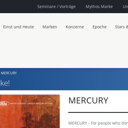
Seminare
/ Vorträge
Mythos Marke
Un
Einst und Heute
Marken
Konzerne
Epoche
Stars 
MERCURY
ke!
MERCURY
MERCURY - For people who don'