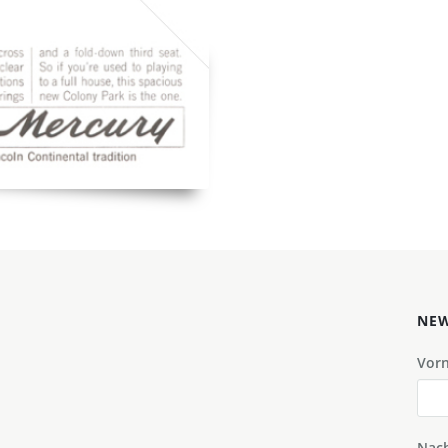
NEW
Vor
Nac