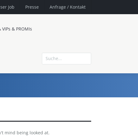
ser Job
Presse
Anfrage
/ Kontakt
& VIPs & PROMIs
t mind being looked at.