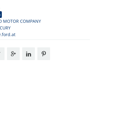
5
o
D MOTOR COMPANY
CURY
ford.at