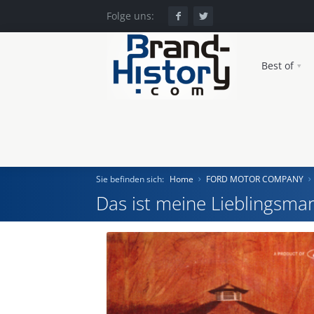
Folge uns:
Best of
Sie befinden sich:
Home
FORD MOTOR COMPANY
Das ist meine Lieblingsmar
Home
Einst und Heute
Marken