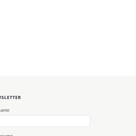
SLETTER
name
hname