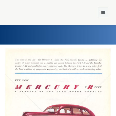
Home
Einst und Heute
Marken
Konzerne
Epoche