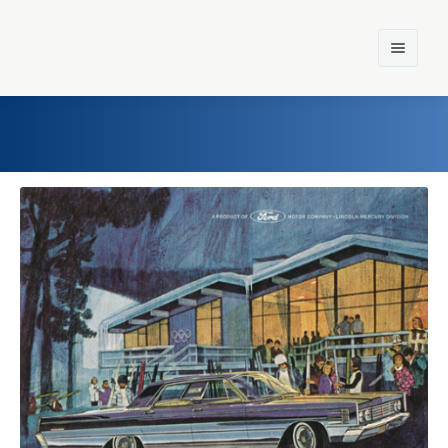
Home
Einst und Heute
Marken
Konzerne
Epoche