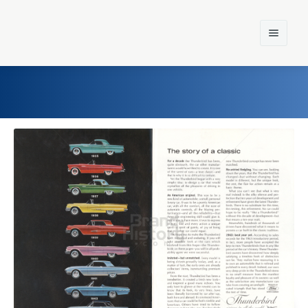
Home
Einst und Heute
Marken
Konzerne
Epoche