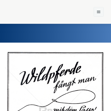
Home
Einst und Heute
Marken
Konzerne
Epoche