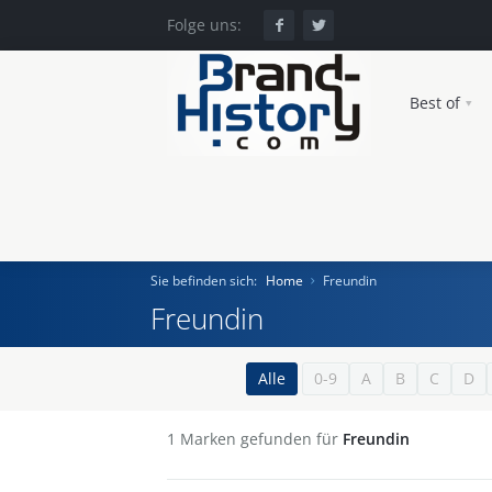
Folge uns:
Best of
Sie befinden sich:
Home
Freundin
Freundin
Home
Alle
0-9
A
B
C
D
Einst und Heute
1
Marken gefunden für
Freundin
Marken