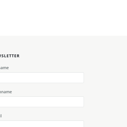
SLETTER
name
hname
l