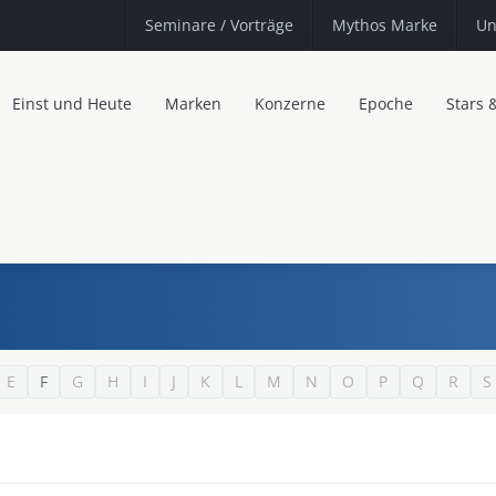
Seminare
/ Vorträge
Mythos Marke
Un
Einst und Heute
Marken
Konzerne
Epoche
Stars 
E
F
G
H
I
J
K
L
M
N
O
P
Q
R
S