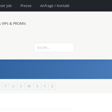
ser Job
Presse
Anfrage
/ Kontakt
& VIPs & PROMIs
T
U
V
W
X
Y
Z