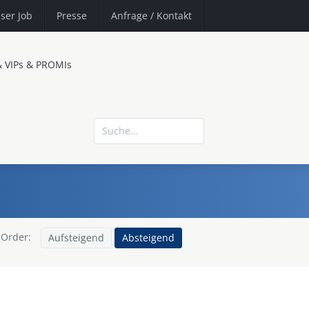
ser Job
Presse
Anfrage
/ Kontakt
& VIPs & PROMIs
Order:
Aufsteigend
Absteigend