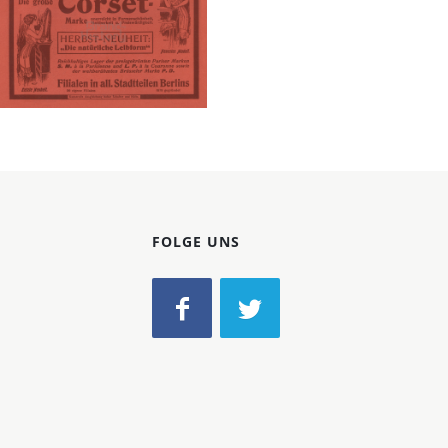
Konzerne
Epoche
Lewandowski-
Bild-ID: 3268
Corset
Gebr. Lewandowski,
Berlin
1913
FOLGE UNS