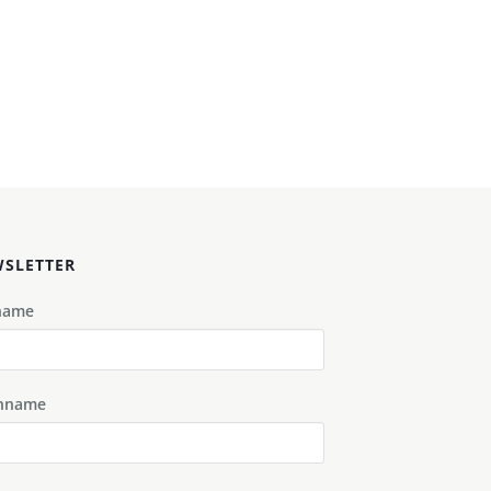
SLETTER
name
hname