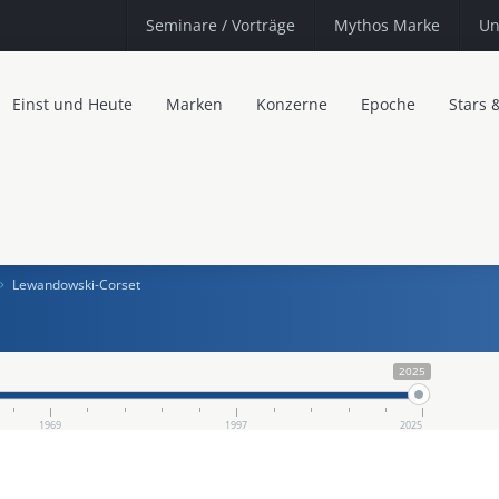
Seminare
/ Vorträge
Mythos Marke
Un
Einst und Heute
Marken
Konzerne
Epoche
Stars 
Lewandowski-Corset
2025
1969
1997
2025