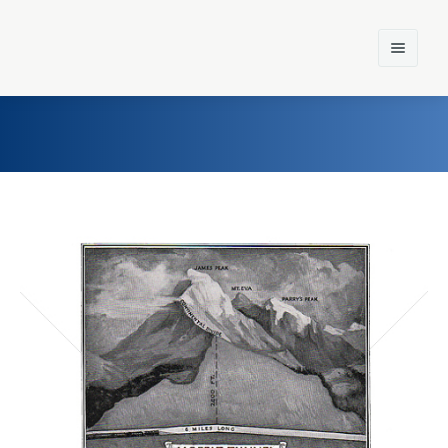
Home
Einst und Heute
Marken
Konzerne
Epoche