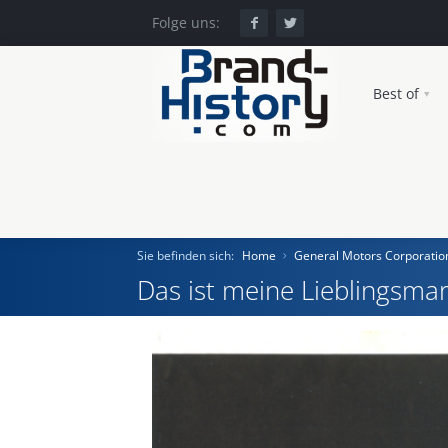
Folge uns:
Best of
Sie befinden sich:
Home
General Motors Corporatio
Das ist meine Lieblingsmar
Home
Einst und Heute
Marken