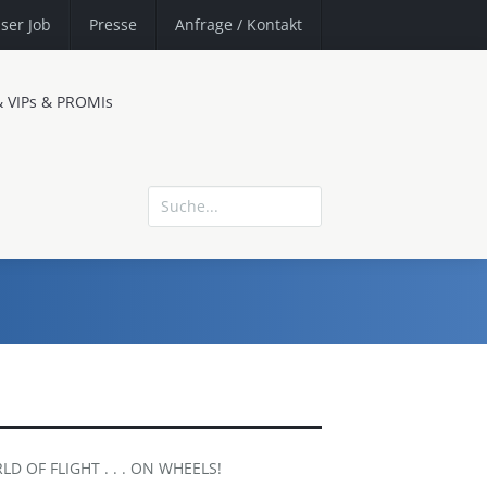
ser Job
Presse
Anfrage
/ Kontakt
& VIPs & PROMIs
LD OF FLIGHT . . . ON WHEELS!