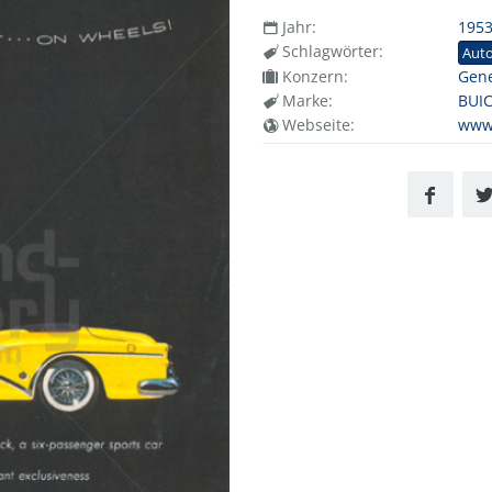
Jahr:
195
Schlagwörter:
Aut
Konzern:
Gene
Marke:
BUI
Webseite:
www