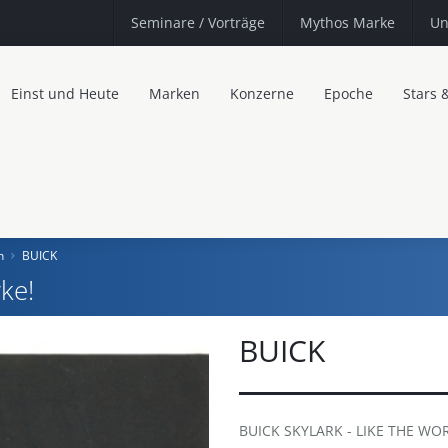
Seminare
/ Vorträge
Mythos Marke
Un
Einst und Heute
Marken
Konzerne
Epoche
Stars 
n
BUICK
ke!
BUICK
BUICK SKYLARK - LIKE THE WOR