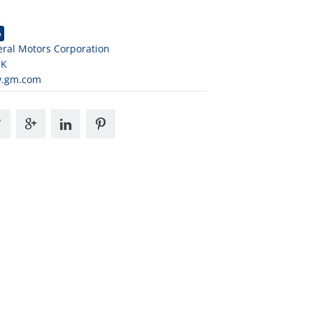
3
o
ral Motors Corporation
CK
.gm.com