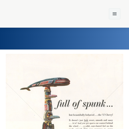
Home
Einst und Heute
Marken
Konzerne
Epoche