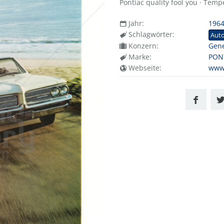
Pontiac quality fool you · Tempe
Jahr:
196
Schlagwörter:
Aut
Konzern:
Gene
Marke:
PON
Webseite:
www