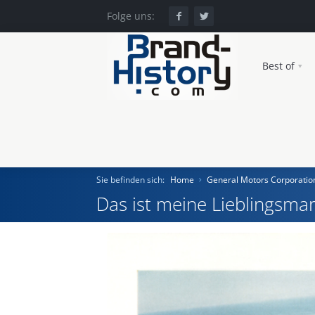
Folge uns:
Best of
Sie befinden sich:
Home
General Motors Corporatio
Das ist meine Lieblingsmar
Home
Einst und Heute
Marken