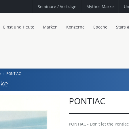
Seminare
/ Vorträge
Mythos Marke
Un
Einst und Heute
Marken
Konzerne
Epoche
Stars 
n
PONTIAC
ke!
PONTIAC
PONTIAC - Don't let the Pontiac