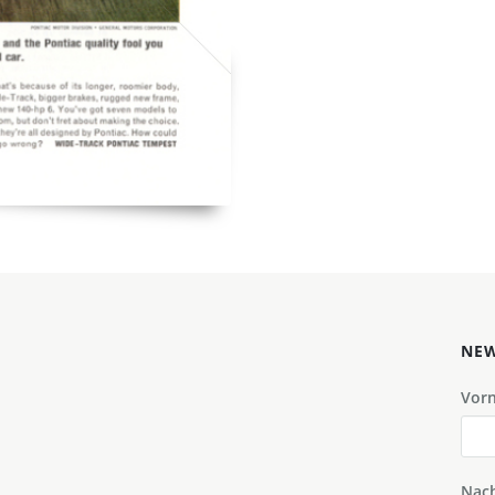
NEW
Vor
Nac