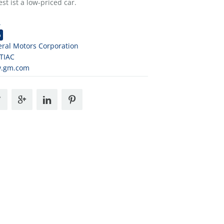
st ist a low-priced car.
4
o
ral Motors Corporation
TIAC
.gm.com