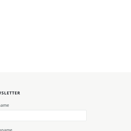
SLETTER
name
hname