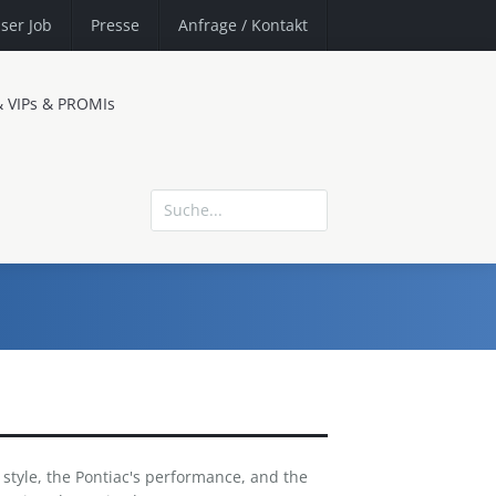
ser Job
Presse
Anfrage
/ Kontakt
& VIPs & PROMIs
 style, the Pontiac's performance, and the