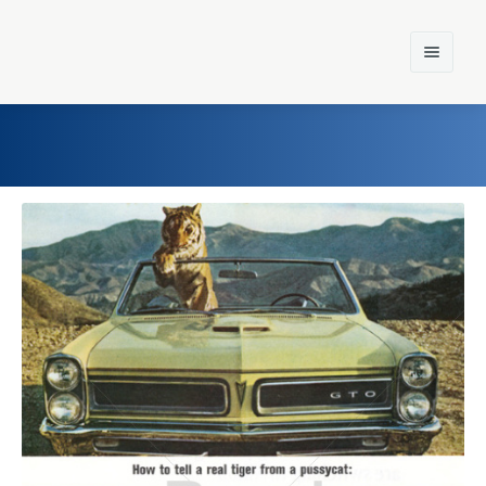
Home
Einst und Heute
Marken
Konzerne
Epoche