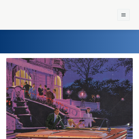
Home
Einst und Heute
Marken
Konzerne
Epoche