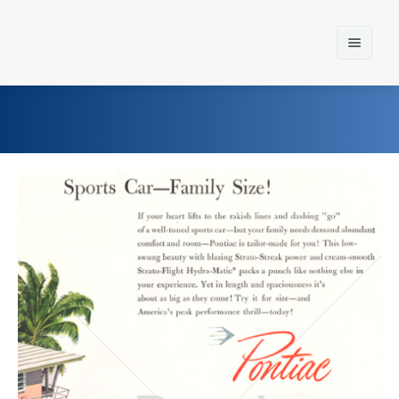
Home
Einst und Heute
Marken
Konzerne
Epoche