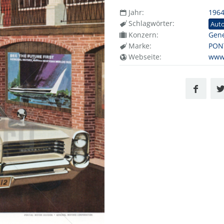
Jahr:
196
Schlagwörter:
Aut
Konzern:
Gene
Marke:
PON
Webseite:
www