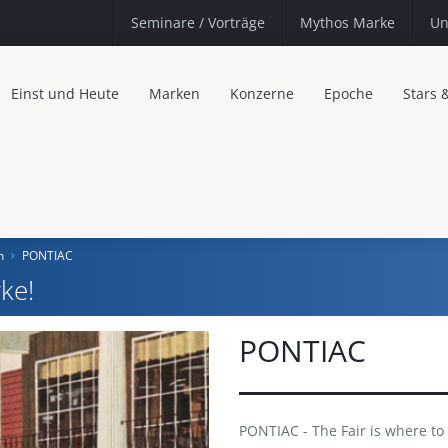
Seminare
/ Vorträge
Mythos Marke
Un
Einst und Heute
Marken
Konzerne
Epoche
Stars 
n
PONTIAC
ke!
PONTIAC
PONTIAC - The Fair is where to 