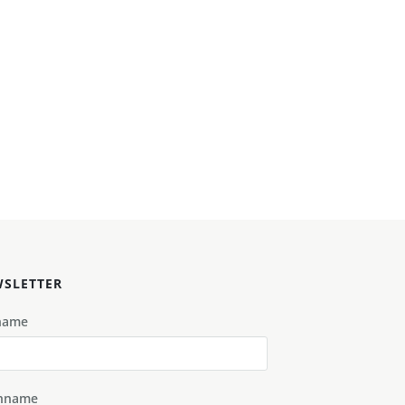
SLETTER
name
hname