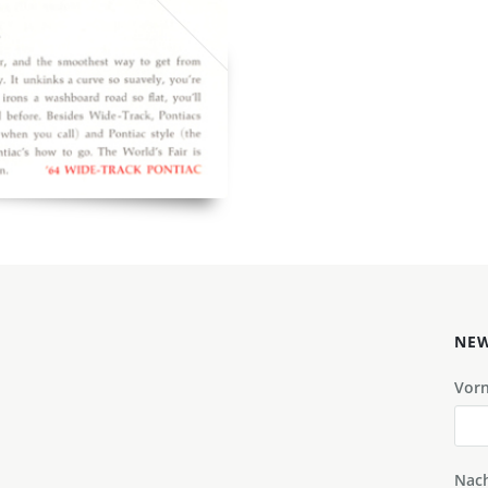
NEW
Vor
Nac