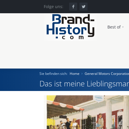
Folge uns:
Best of
Sie befinden sich:
Home
General Motors Corporatio
Das ist meine Lieblingsmar
Home
Einst und Heute
Marken