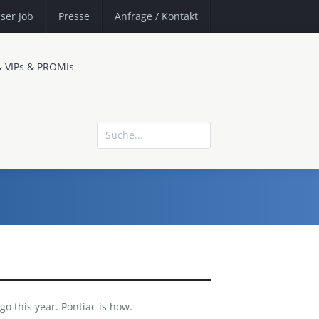
ser Job
Presse
Anfrage
/ Kontakt
& VIPs & PROMIs
go this year. Pontiac is how.