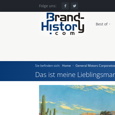
Folge uns:
Best of
Sie befinden sich:
Home
General Motors Corporatio
Das ist meine Lieblingsmar
Home
Einst und Heute
Marken