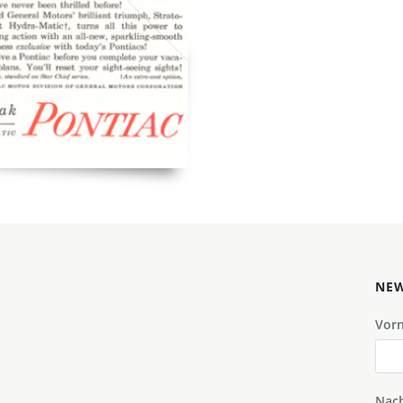
NEW
Vor
Nac