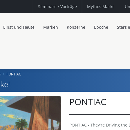
Seminare
/ Vorträge
Mythos Marke
Un
Einst und Heute
Marken
Konzerne
Epoche
Stars 
n
PONTIAC
ke!
PONTIAC
PONTIAC - They're Driving the Bi