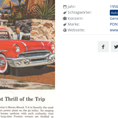
Jahr:
195
Schlagwörter:
Aut
Konzern:
Gene
Marke:
PON
Webseite:
www