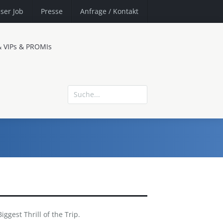
ser Job
Presse
Anfrage
/ Kontakt
& VIPs & PROMIs
ggest Thrill of the Trip.