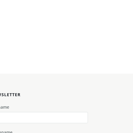
SLETTER
name
hname