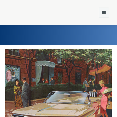
Home
Einst und Heute
Marken
Konzerne
Epoche