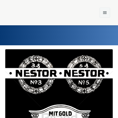
Home
Einst und Heute
Marken
Konzerne
Epoche