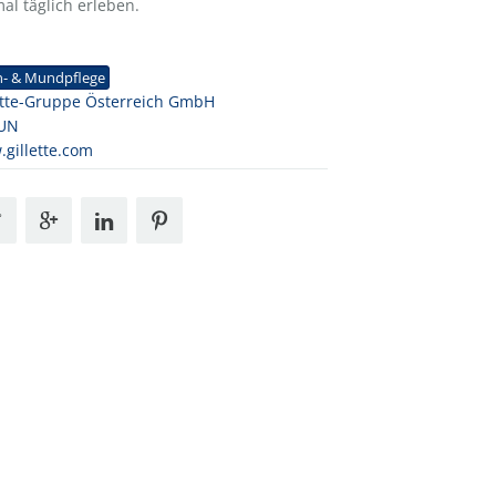
al täglich erleben.
1
n- & Mundpflege
ette-Gruppe Österreich GmbH
UN
gillette.com