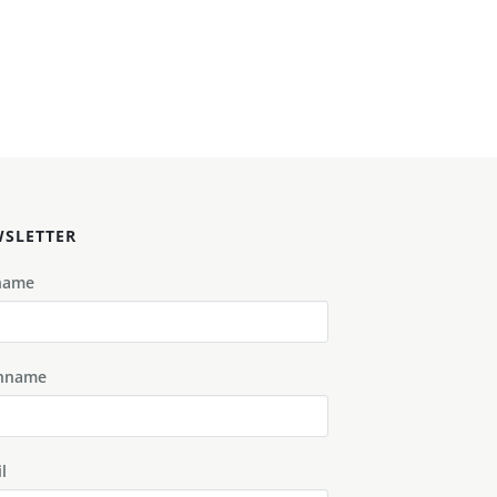
SLETTER
name
hname
l