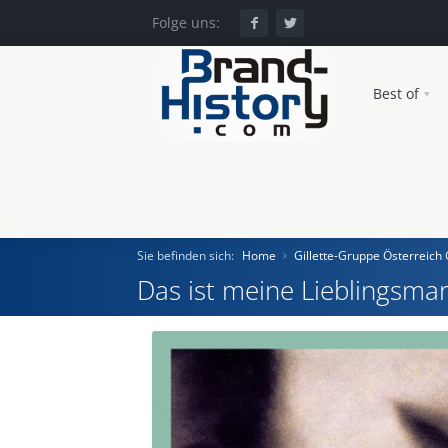
Folge uns:
Best of
Sie befinden sich:
Home
Gillette-Gruppe Österreic
Das ist meine Lieblingsmar
Home
Einst und Heute
Marken