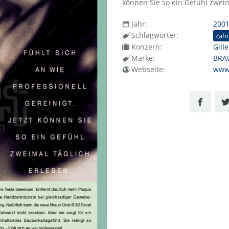
können Sie so ein Gefühl zweim
Jahr:
200
Schlagwörter:
Zah
Konzern:
Gill
Marke:
BRA
Webseite:
www.