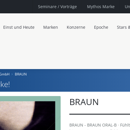
Seminare
/ Vorträge
Mythos Marke
Un
Einst und Heute
Marken
Konzerne
Epoche
Stars 
h GmbH
BRAUN
ke!
BRAUN
BRAUN - BRAUN ORAL-B · Fühlt s