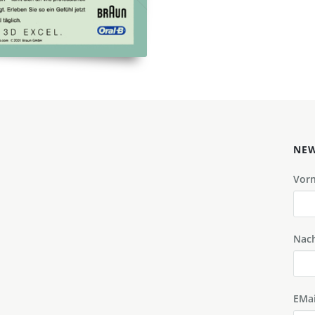
NEW
Vor
Nac
EMai