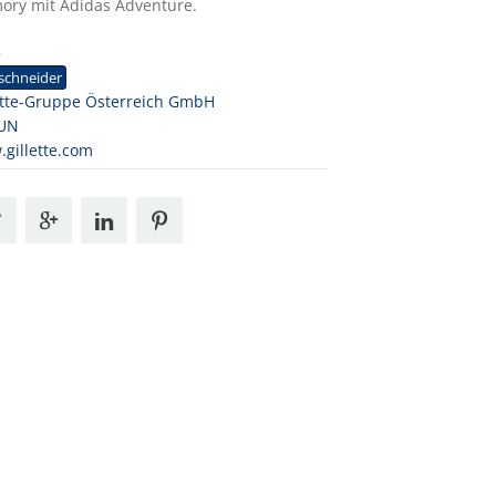
ory mit Adidas Adventure.
5
schneider
ette-Gruppe Österreich GmbH
UN
gillette.com