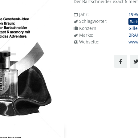
Der Bartschneider exact 6 mem
Jahr:
199
Schlagwörter:
Bart
Konzern:
Gill
Marke:
BRA
Webseite:
www.