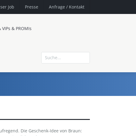
ser Job
Presse
Anfrage
/ Kontakt
& VIPs & PROMIs
ufregend. Die Geschenk-Idee von Braun: