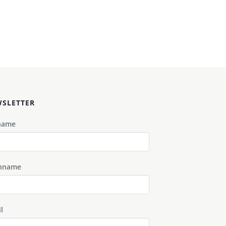
SLETTER
name
hname
l