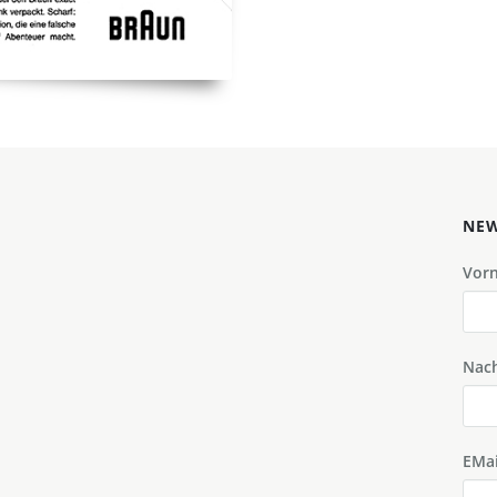
NEW
Vor
Nac
EMai