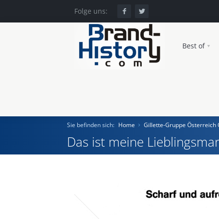
Folge uns:
Best of
Sie befinden sich:
Home
Gillette-Gruppe Österreic
Das ist meine Lieblingsmar
Home
Einst und Heute
Marken