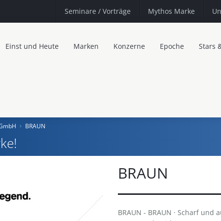
Seminare
/ Vorträge
Mythos Marke
Un
Einst und Heute
Marken
Konzerne
Epoche
Stars 
h GmbH
BRAUN
ke!
BRAUN
BRAUN - BRAUN · Scharf und a