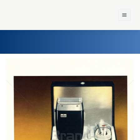
Home
Einst und Heute
Marken
Konzerne
Epoche