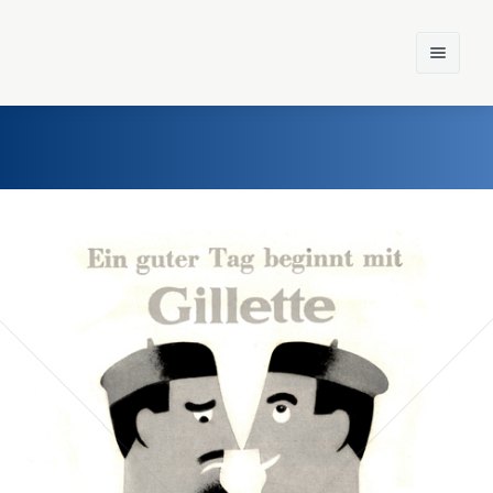
Home
Einst und Heute
Marken
Konzerne
Epoche