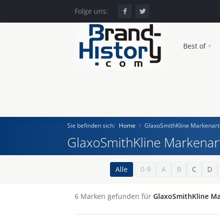
Folge uns:
Best of
Sie befinden sich:
Home
GlaxoSmithKline Markenar
GlaxoSmithKline Markenar
Home
Alle
0-9
A
B
C
D
Einst und Heute
6
Marken gefunden für
GlaxoSmithKline M
Marken