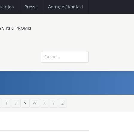
ser Job
Presse
Anfrage
/ Kontakt
& VIPs & PROMIs
T
U
V
W
X
Y
Z