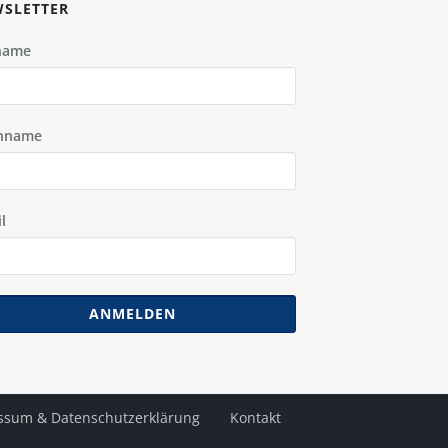
SLETTER
name
hname
l
ANMELDEN
ssum & Datenschutzerklärung
Kontakt