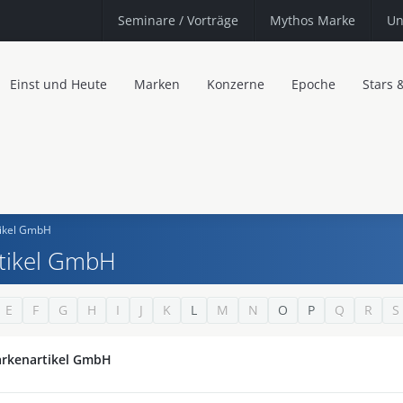
Seminare
/ Vorträge
Mythos Marke
Un
Einst und Heute
Marken
Konzerne
Epoche
Stars 
tikel GmbH
tikel GmbH
E
F
G
H
I
J
K
L
M
N
O
P
Q
R
S
arkenartikel GmbH