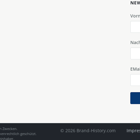
NEW
Vor
Nac
EMai
en Zwecken.
© 2026 Brand-History.com
Impre
enrechtlich geschützt.
einhaber.