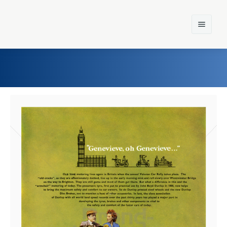
Home
Einst und Heute
Marken
Konzerne
Epoche