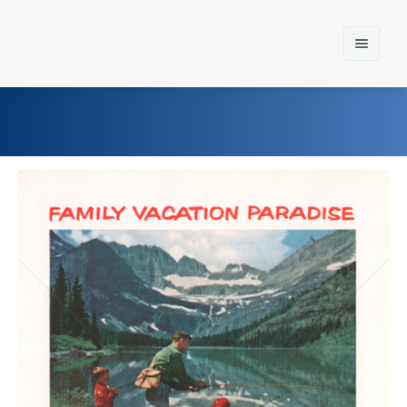
Home
Einst und Heute
Marken
Konzerne
Epoche