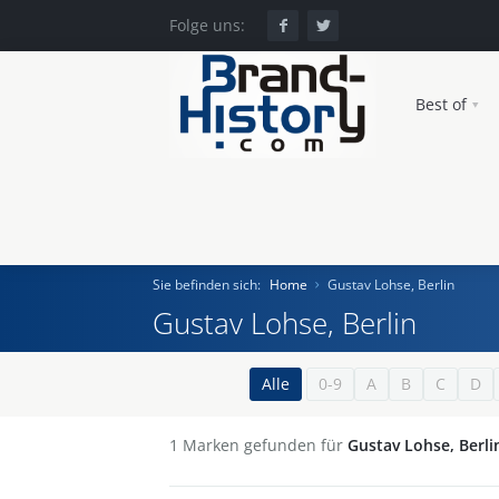
Folge uns:
Best of
Sie befinden sich:
Home
Gustav Lohse, Berlin
Gustav Lohse, Berlin
Home
Alle
0-9
A
B
C
D
Einst und Heute
1
Marken gefunden für
Gustav Lohse, Berli
Marken