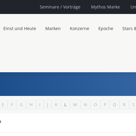
Seminare
/ Vorträge
Mythos Marke
Un
Einst und Heute
Marken
Konzerne
Epoche
Stars 
E
F
G
H
I
J
K
L
M
N
O
P
Q
R
S
n