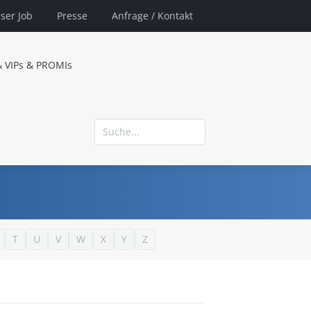
ser Job
Presse
Anfrage
/ Kontakt
& VIPs & PROMIs
T
U
V
W
X
Y
Z