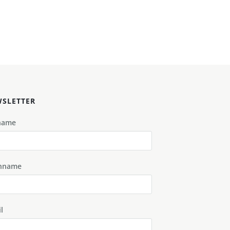
SLETTER
name
hname
l