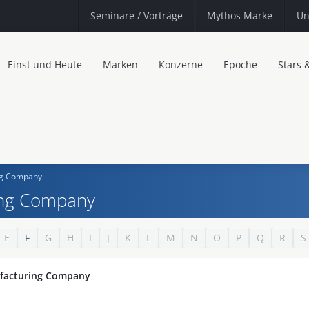
Seminare
/ Vorträge
Mythos Marke
Un
Einst und Heute
Marken
Konzerne
Epoche
Stars 
ing Company
ring Company
E
F
G
H
I
J
K
L
M
N
O
P
Q
R
S
ufacturing Company