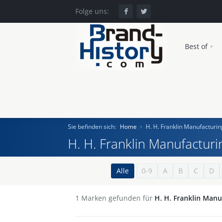
Folge uns:
Best of
Sie befinden sich:
Home
H. H. Franklin Manufactur
H. H. Franklin Manufactu
Home
Alle
0-9
A
B
C
D
Einst und Heute
1
Marken gefunden für
H. H. Franklin Man
Marken