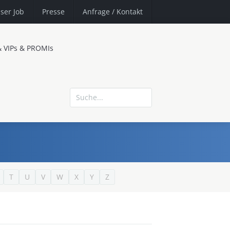
ser Job
Presse
Anfrage
/ Kontakt
& VIPs & PROMIs
T
U
V
W
X
Y
Z