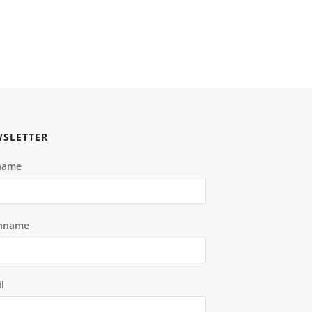
SLETTER
name
hname
l