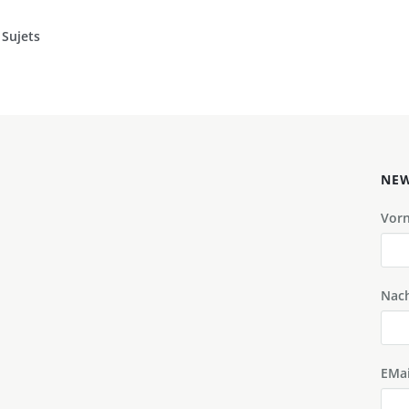
Sujets
NEW
Vor
Nac
EMai