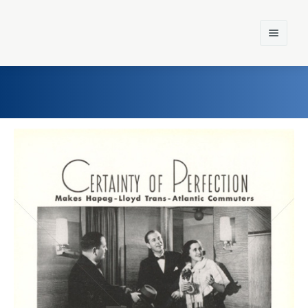
Home
Einst und Heute
Marken
Konzerne
Epoche