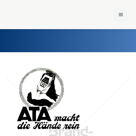
Home
Einst und Heute
Marken
Konzerne
Epoche