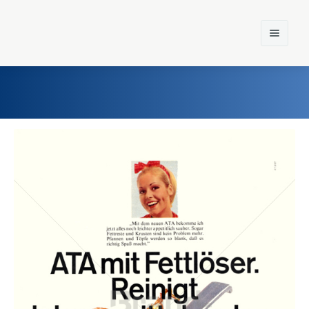
Home
Einst und Heute
Marken
Konzerne
Epoche