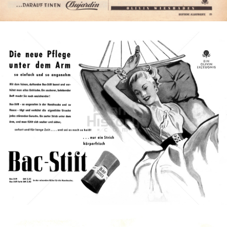
Bild-ID: 1326
Bac
Henkel Central Eastern Europe GmbH
1953
Bild-ID: 1467