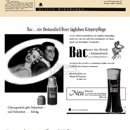
Bild-ID: 7732
Bac
Henkel Central Eastern Europe GmbH
1959
Bild-ID: 1083