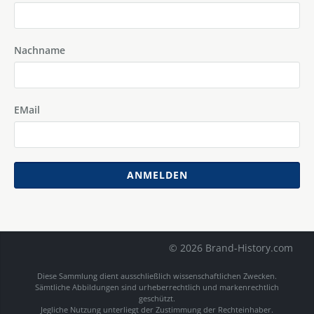
Nachname
EMail
ANMELDEN
© 2026 Brand-History.com
Diese Sammlung dient ausschließlich wissenschaftlichen Zwecken.
Sämtliche Abbildungen sind urheberrechtlich und markenrechtlich
geschützt.
Jegliche Nutzung unterliegt der Zustimmung der Rechteinhaber.