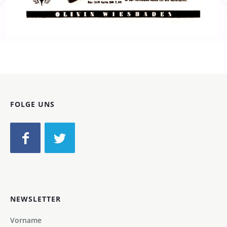
Bild-ID: 1289
FOLGE UNS
NEWSLETTER
Vorname