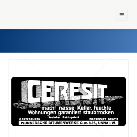
Home
Einst und Heute
Marken
Konzerne
Epoche