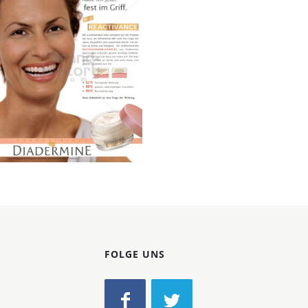
Konzerne
Epoche
DIADERMINE
Henkel Central
Eastern Europe GmbH
2003
Bild-ID: 32820
FOLGE UNS