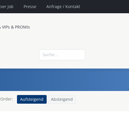
ser Job
Presse
Anfrage
/ Kontakt
& VIPs & PROMIs
Order:
Aufsteigend
Absteigend