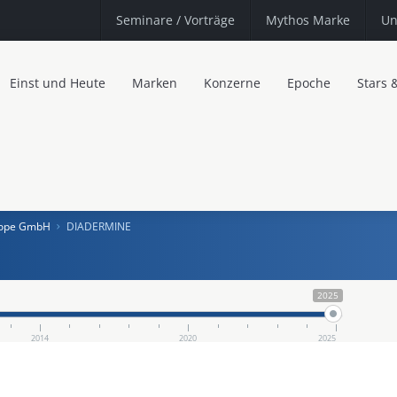
Seminare
/ Vorträge
Mythos Marke
Un
Einst und Heute
Marken
Konzerne
Epoche
Stars 
urope GmbH
DIADERMINE
2025
2014
2020
2025