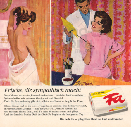
Die Seife Fa
Henkel Central Eastern Europe GmbH
1965
Bild-ID: 882