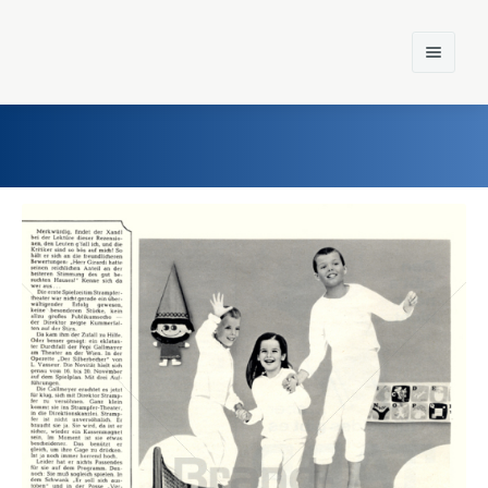
Home
Einst und Heute
Marken
Konzerne
Epoche