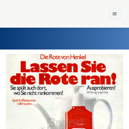
Home
Einst und Heute
Marken
Konzerne
Epoche