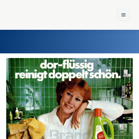
Home
Einst und Heute
Marken
Konzerne
Epoche